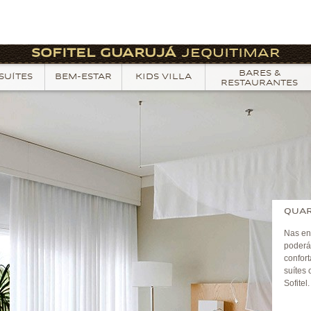
SOFITEL GUARUJÁ
JEQUITIMAR
BARES &
SUÍTES
BEM-ESTAR
KIDS VILLA
RESTAURANTES
QUAR
Nas en
poderá
confor
suítes 
Sofitel.