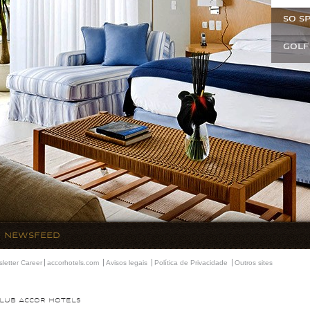
SO S
GOLF
NEWSFEED
sletter
Career
accorhotels.com
Avisos legais
Política de Privacidade
Outros sites
CLUB ACCOR HOTELS