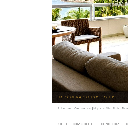
DESCUBRA OUTROS HOTÉIS
Sobre nós
Contate-nos
Mapa do Site
Sofitel New
SOFITEL.COM
SOFITEL-LEGEND.COM
LE 