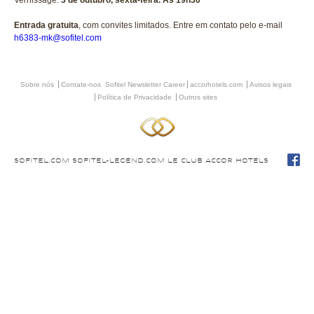
Vernissage:
3 de outubro, sexta-feira. Às 19h30
Entrada gratuita
, com convites limitados. Entre em contato pelo e-mail
h6383-mk@sofitel.com
Sobre nós
Contate-nos
Sofitel Newsletter
Career
accorhotels.com
Avisos legais
Política de Privacidade
Outros sites
SOFITEL.COM
SOFITEL-LEGEND.COM
LE CLUB ACCOR HOTELS