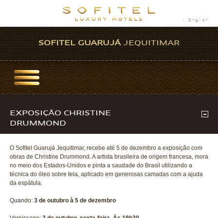
English
SOFITEL GUARUJÁ
JEQUITIMAR
EXPOSIÇÃO CHRISTINE
DRUMMOND
O Sofitel Guarujá Jequitimar, recebe até 5 de dezembro a exposição com
obras de Christine Drummond. A artista brasileira de origem francesa, mora
no meio dos Estados-Unidos e pinta a saudade do Brasil utilizando a
técnica do óleo sobre tela, aplicado em generosas camadas com a ajuda
da espátula.
Quando:
3 de outubro à 5 de dezembro