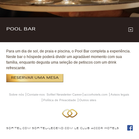
POOL BAR
Para um dia de sol, de praia e piscina, o Pool Bar completa a experiência.
Neste bar o hóspede poderá dividir um agradável momento com sua
família, enquanto degusta uma seleção de petiscos com um drink
refrescante.
RESERVAR UMA MESA
Sobre nós
Contate-nos
Sofitel Newsletter
Career
accorhotels.com
Avisos legais
Política de Privacidade
Outros sites
SOFITEL.COM
SOFITEL-LEGEND.COM
LE CLUB ACCOR HOTELS