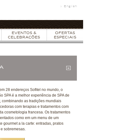
English
EVENTOS &
OFERTAS
CELEBRAÇÕES
ESPECIAIS
PA
em 28 endereços Sofitel no mundo, o
So SPA é a melhor experiência de SPA de
, combinando as tradições mundiais
cedoras com terapias e tratamentos com
da cosmetologia francesa. Os tratamentos
sentados como em um menu de um
e gourmet a la carte: entradas, pratos
s e sobremesas.