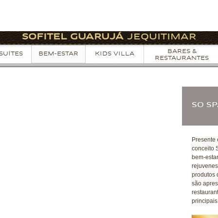
SOFITEL GUARUJÁ
JEQUITIMAR
BARES &
SUÍTES
BEM-ESTAR
KIDS VILLA
RESTAURANTES
SO S
Presente 
conceito 
bem-estar
rejuvenes
produtos 
são apre
restaurant
principai