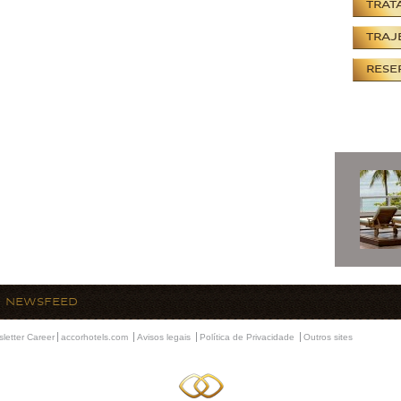
TRAT
TRAJ
RESE
NEWSFEED
sletter
Career
accorhotels.com
Avisos legais
Política de Privacidade
Outros sites