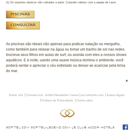
(1) Os esportes náuticos são cobrados a parte. Consulte valores com a equipe de Lazer.
PISCINAS
CONSULTAR
As piscinas são ideais não apenas para praticar natação ou mergulho,
como também para relaxar na água ou tomar um banho de sol nas redes.
Inscreva seus filhos em aulas de surf, ou assista com eles a nossos shows
aquáticos. E à noite, uando uma suave música domina o ambiente, você
poderá sentar e apreciar o céu estrelado ou deixar-se acariciar pela brisa
do mar.
Sobre nós
Contate-nos
Sofitel Newsletter
Career
accorhotels.com
Avisos legais
Política de Privacidade
Outros sites
SOFITEL.COM
SOFITEL-LEGEND.COM
LE CLUB ACCOR HOTELS